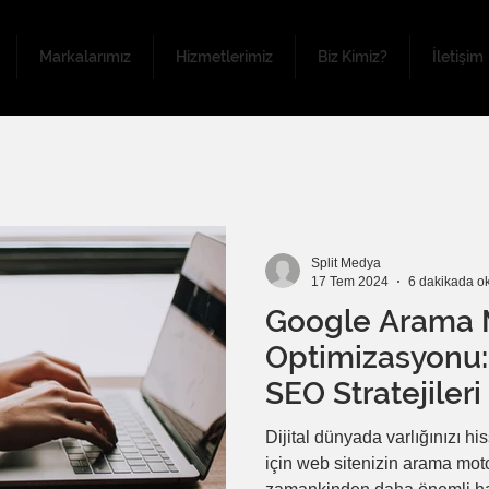
Markalarımız
Hizmetlerimiz
Biz Kimiz?
İletişim
Split Medya
17 Tem 2024
6 dakikada o
Google Arama 
Optimizasyonu: 
SEO Stratejileri
Dijital dünyada varlığınızı h
için web sitenizin arama moto