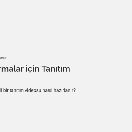
ite kurabileceğinizi keşfedeceksiniz.
unur
rmalar için Tanıtım
i bir tanıtım videosu nasıl hazırlanır?