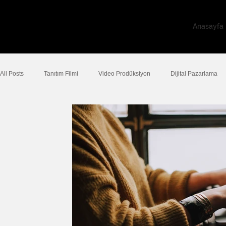
Anasayfa
All Posts
Tanıtım Filmi
Video Prodüksiyon
Dijital Pazarlama