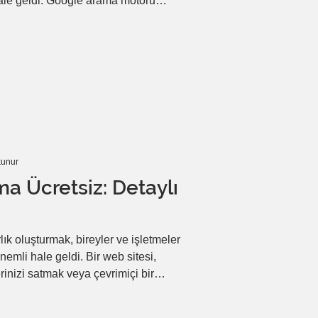
le geldi. Google arama motoru
fe ulaşmak için kullanılan en etkili
ında SEO, kullanıcı odaklı içerik ve
en bir alan haline geliyor. Bu
a motorlarında daha üst sıralara
k adım ad
kunur
a Ücretsiz: Detaylı
ık oluşturmak, bireyler ve işletmeler
emli hale geldi. Bir web sitesi,
erinizi satmak veya çevrimiçi bir
 bir platformdur. Neyse ki, web sitesi
bir hale geldi. Bu rehberde, ücretsiz