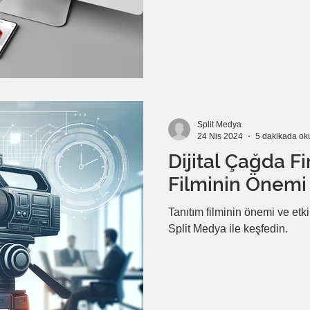
web sitesi kurma ile ilgili bilmeniz gereken her şeyi öğrenecek ve
adım adım nasıl başarılı bir s
Ücretsiz Web Si
Split Medya
24 Nis 2024
5 dakikada ok
Dijital Çağda Fi
Filminin Önemi
Tanıtım filminin önemi ve etkil
Split Medya ile keşfedin.