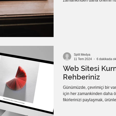
zamankinden daha önemli ha
optimizasyonu (SEO), bu hede
yöntemlerden biridir. 2024 yıl
teknik mükemmeliyeti gerektir
rehberde, web sitenizin aram
tırmanmasına yardımcı olaca
Split Medya
11 Tem 2024
6 dakikada o
Web Sitesi Kurm
Rehberiniz
Günümüzde, çevrimiçi bir varl
için her zamankinden daha ön
fikirlerinizi paylaşmak, ürünl
topluluk oluşturmak için ideal
kurma artık ücretsiz ve kolay 