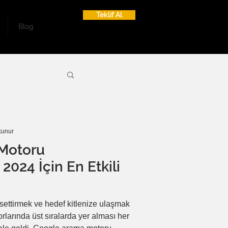
Teklif Al
Blog
kunur
Motoru
2024 İçin En Etkili
issettirmek ve hedef kitlenize ulaşmak
rlarında üst sıralarda yer alması her