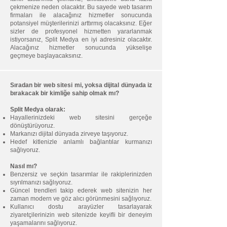
çekmenize neden olacaktır. Bu sayede web tasarım
firmaları ile alacağınız hizmetler sonucunda
potansiyel müşterilerinizi arttırmış olacaksınız. Eğer
sizler de profesyonel hizmetten yararlanmak
istiyorsanız, Split Medya en iyi adresiniz olacaktır.
Alacağınız hizmetler sonucunda yükselişe
geçmeye başlayacaksınız.
Sıradan bir web sitesi mi, yoksa dijital dünyada iz
bırakacak bir kimliğe sahip olmak mı?
Split Medya olarak:
Hayallerinizdeki web sitesini gerçeğe
dönüştürüyoruz.
Markanızı dijital dünyada zirveye taşıyoruz.
Hedef kitlenizle anlamlı bağlantılar kurmanızı
sağlıyoruz.
Nasıl mı?
Benzersiz ve seçkin tasarımlar ile rakiplerinizden
sıyrılmanızı sağlıyoruz.
Güncel trendleri takip ederek web sitenizin her
zaman modern ve göz alıcı görünmesini sağlıyoruz.
Kullanıcı dostu arayüzler tasarlayarak
ziyaretçilerinizin web sitenizde keyifli bir deneyim
yaşamalarını sağlıyoruz.