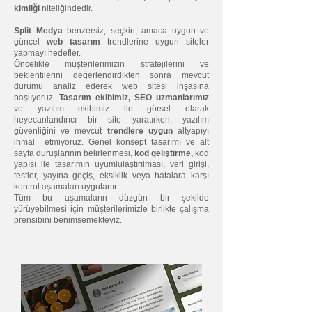
kimliği
niteliğindedir.
Split Medya
benzersiz, seçkin, amaca uygun ve
güncel
web tasarım
trendlerine uygun siteler
yapmayı hedefler.
Öncelikle müşterilerimizin stratejilerini ve
beklentilerini değerlendirdikten sonra mevcut
durumu analiz ederek web sitesi inşasına
başlıyoruz.
Tasarım ekibimiz, SEO uzmanlarımız
ve yazılım ekibimiz ile görsel olarak
heyecanlandırıcı bir site yaratırken, yazılım
güvenliğini ve mevcut
trendlere uygun
altyapıyı
ihmal etmiyoruz. Genel konsept tasarımı ve alt
sayfa duruşlarının belirlenmesi,
kod geliştirme,
kod
yapısı ile tasarımın uyumlulaştırılması, veri girişi,
testler, yayına geçiş, eksiklik veya hatalara karşı
kontrol aşamaları uygulanır.
Tüm bu aşamaların düzgün bir şekilde
yürüyebilmesi için müşterilerimizle birlikte çalışma
prensibini benimsemekteyiz.