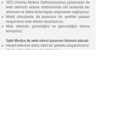
SEO (Arama Motoru Optimizasyonu) çalışmaları ile
web sitenizin arama motorlarında üst sıralarda yer
almasını ve daha fazla kişiye ulaşmasını sağlıyoruz.
Mobil cihazlarda da kusursuz bir şekilde çalışan
responsive web siteleri tasarlıyoruz.
Web sitenizin güvenliğini ve güncelliğini daima
koruyoruz.
Split Medya ile web sitesi tasarımı hizmeti alarak:
Hedef kitlenize daha etkili bir şekilde ulaşabilirsiniz.
Marka bilinirliğinizi artırabilirsiniz.
Daha fazla müşteriye ulaşabilir ve satışlarınızı
artırabilirsiniz.
Rakiplerinizden bir adım önde kalabilirsiniz.
Örnekler mi?
E-ticaret sitenizle ürünlerinizi online olarak satabilir,
satışlarınızı katlayabilirsiniz.
Kurumsal web sitenizle şirketinizin profesyonelliğini
yansıtabilir, yeni müşteriler kazanabilirsiniz.
Kişisel web sitenizle kendinizi veya çalışmalarınızı
tanıtabilir, hayallerinizdeki işe ulaşabilirsiniz.
Blogunuz'la sektörde uzmanlığınızı gösterebilir,
takipçi kitlenizi genişletebilirsiniz.
Split Medya'nın Farkı:
Müşterilerimizle yakın iş birliği yapıyoruz.
Her bütçeye uygun çözümler sunuyoruz.