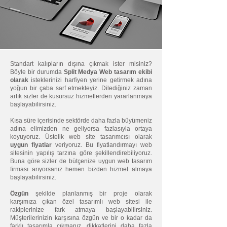
Standart kalıpların dışına çıkmak ister misiniz?
Böyle bir durumda
Split Medya
Web tasarım
ekibi
olarak
isteklerinizi harfiyen yerine getirmek adına
yoğun bir çaba sarf etmekteyiz. Dilediğiniz zaman
artık sizler de kusursuz hizmetlerden yararlanmaya
başlayabilirsiniz.
Kısa süre içerisinde sektörde daha fazla büyümeniz
adına elimizden ne geliyorsa fazlasıyla ortaya
koyuyoruz. Üstelik web site tasarımcısı olarak
uygun fiyatlar
veriyoruz. Bu fiyatlandırmayı web
sitesinin yapılış tarzına göre şekillendirebiliyoruz.
Buna göre sizler de bütçenize uygun web tasarım
firması arıyorsanız hemen bizden hizmet almaya
başlayabilirsiniz.
Özgün
şekilde planlanmış bir proje olarak
karşımıza çıkan özel tasarımlı web sitesi ile
rakiplerinize fark atmaya başlayabilirsiniz.
Müşterilerinizin karşısına özgün ve bir o kadar da
farklı tasarımla çıkmanız, dikkatlerini daha fazla