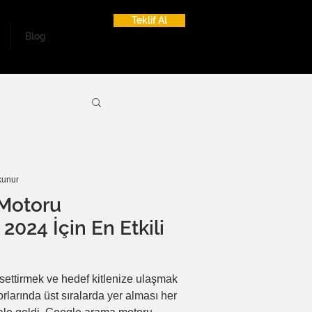
Teklif Al
Blog
kunur
Motoru
2024 İçin En Etkili
issettirmek ve hedef kitlenize ulaşmak
rlarında üst sıralarda yer alması her