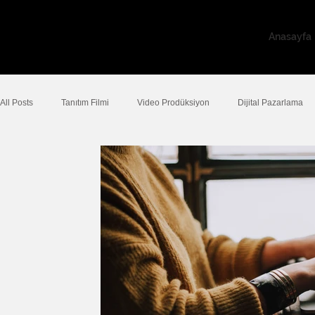
Anasayfa
All Posts
Tanıtım Filmi
Video Prodüksiyon
Dijital Pazarlama