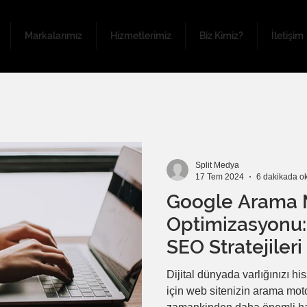
Markalarımız
Hizmetlerimiz
Biz Kimiz?
İletişim
Split Medya
17 Tem 2024
6 dakikada o
Google Arama 
Optimizasyonu: 
SEO Stratejileri
Dijital dünyada varlığınızı h
için web sitenizin arama moto