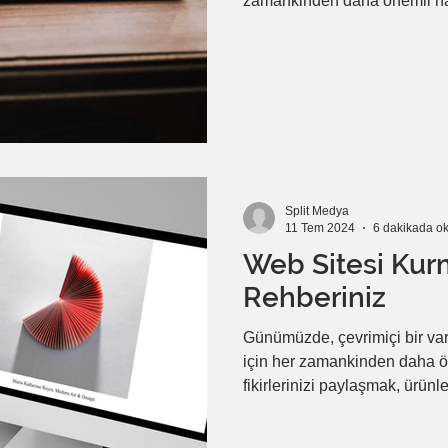
zamankinden daha önemli ha
optimizasyonu (SEO), bu hede
yöntemlerden biridir. 2024 yıl
teknik mükemmeliyeti gerektir
rehberde, web sitenizin aram
tırmanmasına yardımcı olaca
Split Medya
11 Tem 2024
6 dakikada o
Web Sitesi Kurm
Rehberiniz
Günümüzde, çevrimiçi bir varl
için her zamankinden daha ön
fikirlerinizi paylaşmak, ürünl
topluluk oluşturmak için ideal
kurma artık ücretsiz ve kolay 