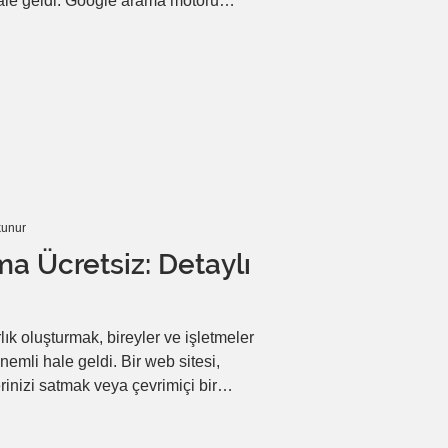
le geldi. Google arama motoru
fe ulaşmak için kullanılan en etkili
ında SEO, kullanıcı odaklı içerik ve
en bir alan haline geliyor. Bu
a motorlarında daha üst sıralara
k adım ad
kunur
a Ücretsiz: Detaylı
ık oluşturmak, bireyler ve işletmeler
emli hale geldi. Bir web sitesi,
erinizi satmak veya çevrimiçi bir
 bir platformdur. Neyse ki, web sitesi
bir hale geldi. Bu rehberde, ücretsiz