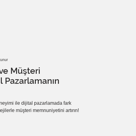
ite kurabileceğinizi keşfedeceksiniz.
kunur
 ve Müşteri
al Pazarlamanın
neyimi ile dijital pazarlamada fark
atejilerle müşteri memnuniyetini artırın!