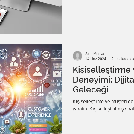
web sitesi kurma ile ilgili bilmeniz gereken her şeyi öğrenecek ve
adım adım nasıl başarılı bir s
Ücretsiz Web Si
Split Medya
14 Haz 2024
2 dakikada o
Kişiselleştirme
Deneyimi: Dijit
Geleceği
Kişiselleştirme ve müşteri de
yaratın. Kişiselleştirilmiş str