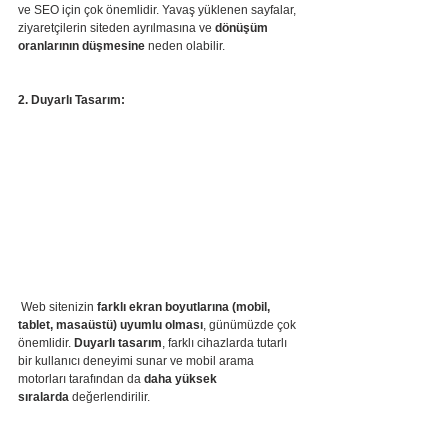
ve SEO için çok önemlidir. Yavaş yüklenen sayfalar, 
ziyaretçilerin siteden ayrılmasına ve 
dönüşüm 
oranlarının düşmesine
 neden olabilir.
2. Duyarlı Tasarım:
 Web sitenizin 
farklı ekran boyutlarına (mobil, 
tablet, masaüstü) uyumlu olması
, günümüzde çok 
önemlidir. 
Duyarlı tasarım
, farklı cihazlarda tutarlı 
bir kullanıcı deneyimi sunar ve mobil arama 
motorları tarafından da 
daha yüksek 
sıralarda
 değerlendirilir.