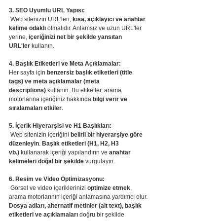
3. SEO Uyumlu URL Yapısı:
 Web sitenizin URL'leri, 
kısa, açıklayıcı ve anahtar 
kelime odaklı
 olmalıdır. Anlamsız ve uzun URL'ler 
yerine, 
içeriğinizi net bir şekilde yansıtan 
URL'ler
 kullanın.
4. Başlık Etiketleri ve Meta Açıklamalar:
Her sayfa için 
benzersiz başlık etiketleri (title 
tags) ve meta açıklamalar (meta 
descriptions)
 kullanın. Bu etiketler, arama 
motorlarına içeriğiniz hakkında 
bilgi verir ve 
sıralamaları etkiler
.
5. İçerik Hiyerarşisi ve H1 Başlıkları:
 Web sitenizin içeriğini 
belirli bir hiyerarşiye göre 
düzenleyin
. 
Başlık etiketleri (H1, H2, H3 
vb.)
 kullanarak içeriği yapılandırın ve 
anahtar 
kelimeleri doğal bir şekilde
 vurgulayın.
6. Resim ve Video Optimizasyonu:
 Görsel ve video içeriklerinizi 
optimize etmek
, 
arama motorlarının içeriği anlamasına yardımcı olur. 
Dosya adları, alternatif metinler (alt text), başlık 
etiketleri ve açıklamaları
 doğru bir şekilde 