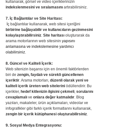
kullanarak, görsel ve video içeriklerinizin 
indekslenmesini ve sıralamasını
 artırabilirsiniz.
7. İç Bağlantılar ve Site Haritası:
 İç bağlantılar kullanarak, web sitesi içeriğini 
birbirine bağlayabilir ve kullanıcıların gezinmesini 
kolaylaştırabilirsiniz
. 
Site haritası
 oluşturarak da 
arama motorlarının web sitesinin 
yapısını 
anlamasına ve indekslemesine yardımcı 
olabilirsiniz.
8. Güncel ve Kaliteli İçerik:
Web sitenizin başarısı için en önemli faktörlerden 
biri de 
zengin, faydalı ve sürekli güncellenen 
içeriktir
. Arama motorları, 
düzenli olarak yeni ve 
kaliteli içerik üreten web sitelerini
 ödüllendirir. Bu 
içerikler, 
hedef kitlenizin ilgisini çekmeli
, 
sorularını 
cevaplamalı
 ve 
onlara değer katmalıdır
. Blog 
yazıları, makaleler, ürün açıklamaları, videolar ve 
infografikler gibi farklı içerik formatlarını kullanarak, 
zengin bir içerik kütüphanesi oluşturabilirsiniz
.
9. Sosyal Medya Entegrasyonu:  