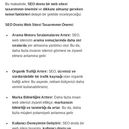
Bu makalede, 
SEO dostu bir web sitesi 
tasarımının önemini
 ve 
dikkate almanız gereken 
temel faktörleri
 detaylı bir şekilde inceleyeceğiz.
SEO Dostu Web Sitesi Tasarımının Önemi:
Arama Motoru Sıralamalarını Artırır:
 SEO, 
web sitenizin 
arama sonuçlarında daha üst 
sıralarda
 yer almasına yardımcı olur. Bu da, 
daha fazla insanın sitenizi görmesi ve ziyaret 
etmesi anlamına gelir.
Organik Trafiği Artırır:
 SEO, 
ücretsiz ve 
sürdürülebilir bir trafik kaynağı
 olan organik 
trafiği artırır. Bu sayede, reklam bütçenizi daha 
verimli kullanabilirsiniz.
Marka Bilinirliğini Arttırır:
 Daha fazla insan 
web sitenizi ziyaret ettikçe, 
markanızın 
bilinirliği ve tanınırlığı da artar
. Bu da, daha 
fazla müşteri potansiyeli anlamına gelir.
Kullanıcı Deneyimini Geliştirir:
 SEO dostu bir 
web sitesi tasarımı, 
kullanıcı dostu ve 