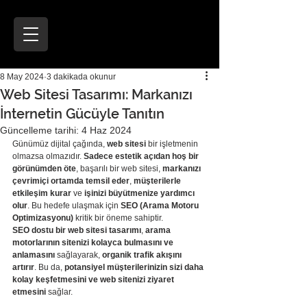
8 May 2024
3 dakikada okunur
Web Sitesi Tasarımı: Markanızı
İnternetin Gücüyle Tanıtın
Güncelleme tarihi:
4 Haz 2024
Günümüz dijital çağında, 
web sitesi
 bir işletmenin 
olmazsa olmazıdır. 
Sadece estetik açıdan hoş bir 
görünümden öte
, başarılı bir web sitesi, 
markanızı 
çevrimiçi ortamda temsil eder
, 
müşterilerle 
etkileşim kurar
 ve 
işinizi büyütmenize yardımcı 
olur
. Bu hedefe ulaşmak için 
SEO (Arama Motoru 
Optimizasyonu)
 kritik bir öneme sahiptir.
SEO dostu bir web sitesi tasarımı
, 
arama 
motorlarının sitenizi kolayca bulmasını ve 
anlamasını
 sağlayarak, 
organik trafik akışını 
artırır
. Bu da, 
potansiyel müşterilerinizin sizi daha 
kolay keşfetmesini ve web sitenizi ziyaret 
etmesini
 sağlar.