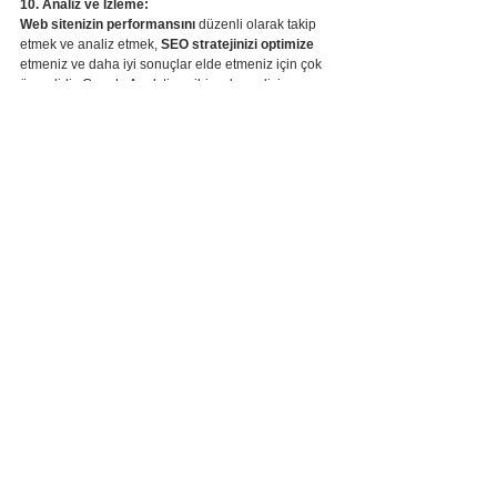
10. Analiz ve İzleme:
Web sitenizin performansını
 düzenli olarak takip 
etmek ve analiz etmek, 
SEO stratejinizi optimize
etmeniz ve daha iyi sonuçlar elde etmeniz için çok 
önemlidir. Google Analytics gibi web analizi 
araçlarını kullanarak, ziyaretçi trafiğini, dönüşüm 
oranlarını, en çok görüntülenen sayfaları ve diğer 
önemli metrikleri izleyebilirsiniz. Bu veriler ışığında, 
SEO stratejinizi sürekli olarak güncelleyebilir ve 
web sitenizin performansını artırabilirsiniz.
SEO dostu bir web sitesi tasarımı, kurumsal 
kimliğinizi
 dijital dünyada zirveye ulaşması 
için kritik bir öneme sahiptir. Bu makalede ele 
aldığımız faktörlere dikkat ederek, arama 
motorlarının sizi kolayca bulmasını ve 
anlamasını sağlayabilir, organik trafik akışınızı 
artırabilir ve hedef kitlenize daha etkin bir şekilde 
ulaşabilirsiniz. Unutmayın, SEO bir maraton, sprint 
değildir. Sürekli olarak içerik oluşturmalı, analitik 
verileri takip etmeli ve stratejinizi güncellemelisiniz.