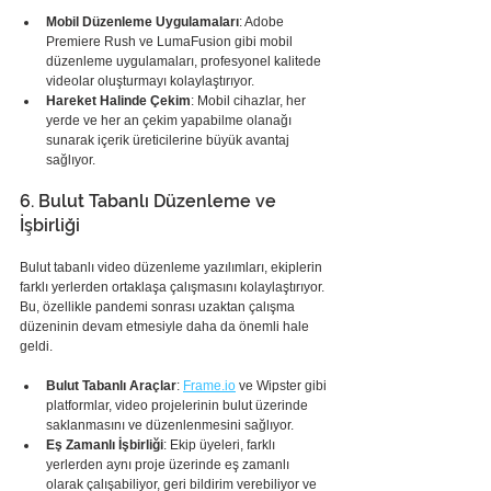
Mobil Düzenleme Uygulamaları
: Adobe 
Premiere Rush ve LumaFusion gibi mobil 
düzenleme uygulamaları, profesyonel kalitede 
videolar oluşturmayı kolaylaştırıyor.
Hareket Halinde Çekim
: Mobil cihazlar, her 
yerde ve her an çekim yapabilme olanağı 
sunarak içerik üreticilerine büyük avantaj 
sağlıyor.
6. Bulut Tabanlı Düzenleme ve 
İşbirliği
Bulut tabanlı video düzenleme yazılımları, ekiplerin 
farklı yerlerden ortaklaşa çalışmasını kolaylaştırıyor. 
Bu, özellikle pandemi sonrası uzaktan çalışma 
düzeninin devam etmesiyle daha da önemli hale 
geldi.
Bulut Tabanlı Araçlar
: 
Frame.io
 ve Wipster gibi 
platformlar, video projelerinin bulut üzerinde 
saklanmasını ve düzenlenmesini sağlıyor.
Eş Zamanlı İşbirliği
: Ekip üyeleri, farklı 
yerlerden aynı proje üzerinde eş zamanlı 
olarak çalışabiliyor, geri bildirim verebiliyor ve 