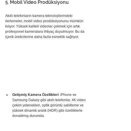
5. Mobil Video Prodüksiyonu
Akıllı telefonların kamera teknolojilerindeki 
ilerlemeler, mobil video prodüksiyonunu mümkün 
kılıyor. Yüksek kaliteli videolar çekmek için artık 
profesyonel kameralara ihtiyaç duyulmuyor. Bu da 
içerik üreticilerine daha fazla esneklik sağlıyor.
Gelişmiş Kamera Özellikleri
: iPhone ve 
Samsung Galaxy gibi akıllı telefonlar, 4K video 
çekim yetenekleri, optik görüntü sabitleme ve 
yüksek dinamik aralık (HDR) gibi özelliklerle 
donatılmış durumda.     