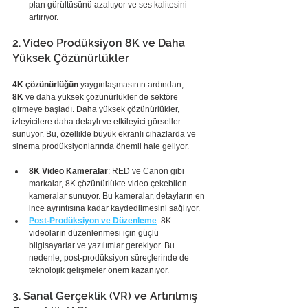
plan gürültüsünü azaltıyor ve ses kalitesini 
artırıyor.
2. Video Prodüksiyon 8K ve Daha 
Yüksek Çözünürlükler
4K çözünürlüğün
 yaygınlaşmasının ardından, 
8K
 ve daha yüksek çözünürlükler de sektöre 
girmeye başladı. Daha yüksek çözünürlükler, 
izleyicilere daha detaylı ve etkileyici görseller 
sunuyor. Bu, özellikle büyük ekranlı cihazlarda ve 
sinema prodüksiyonlarında önemli hale geliyor.
8K Video Kameralar
: RED ve Canon gibi 
markalar, 8K çözünürlükte video çekebilen 
kameralar sunuyor. Bu kameralar, detayların en 
ince ayrıntısına kadar kaydedilmesini sağlıyor.
Post-Prodüksiyon ve Düzenleme
: 8K 
videoların düzenlenmesi için güçlü 
bilgisayarlar ve yazılımlar gerekiyor. Bu 
nedenle, post-prodüksiyon süreçlerinde de 
teknolojik gelişmeler önem kazanıyor.
3. Sanal Gerçeklik (VR) ve Artırılmış 