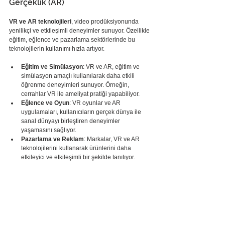
Gerçeklik (AR)
VR ve AR teknolojileri
, video prodüksiyonunda 
yenilikçi ve etkileşimli deneyimler sunuyor. Özellikle 
eğitim, eğlence ve pazarlama sektörlerinde bu 
teknolojilerin kullanımı hızla artıyor.
Eğitim ve Simülasyon
: VR ve AR, eğitim ve 
simülasyon amaçlı kullanılarak daha etkili 
öğrenme deneyimleri sunuyor. Örneğin, 
cerrahlar VR ile ameliyat pratiği yapabiliyor.
Eğlence ve Oyun
: VR oyunlar ve AR 
uygulamaları, kullanıcıların gerçek dünya ile 
sanal dünyayı birleştiren deneyimler 
yaşamasını sağlıyor.
Pazarlama ve Reklam
: Markalar, VR ve AR 
teknolojilerini kullanarak ürünlerini daha 
etkileyici ve etkileşimli bir şekilde tanıtıyor.