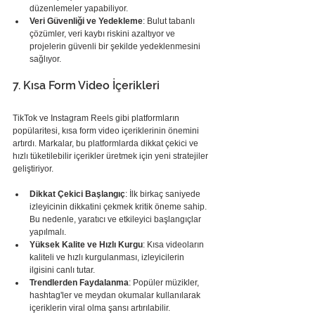
düzenlemeler yapabiliyor.
Veri Güvenliği ve Yedekleme
: Bulut tabanlı 
çözümler, veri kaybı riskini azaltıyor ve 
projelerin güvenli bir şekilde yedeklenmesini 
sağlıyor.
7. Kısa Form Video İçerikleri
TikTok ve Instagram Reels gibi platformların 
popülaritesi, kısa form video içeriklerinin önemini 
artırdı. Markalar, bu platformlarda dikkat çekici ve 
hızlı tüketilebilir içerikler üretmek için yeni stratejiler 
geliştiriyor.
Dikkat Çekici Başlangıç
: İlk birkaç saniyede 
izleyicinin dikkatini çekmek kritik öneme sahip. 
Bu nedenle, yaratıcı ve etkileyici başlangıçlar 
yapılmalı.
Yüksek Kalite ve Hızlı Kurgu
: Kısa videoların 
kaliteli ve hızlı kurgulanması, izleyicilerin 
ilgisini canlı tutar.
Trendlerden Faydalanma
: Popüler müzikler, 
hashtag'ler ve meydan okumalar kullanılarak 
içeriklerin viral olma şansı artırılabilir.